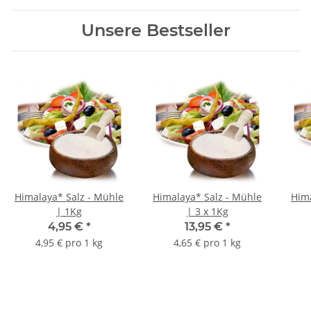
Unsere Bestseller
Himalaya* Salz - Mühle
Himalaya* Salz - Mühle
Hima
| 1Kg
| 3 x 1Kg
4,95 €
*
13,95 €
*
4,95 € pro 1 kg
4,65 € pro 1 kg